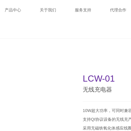
产品中心
关于我们
服务支持
代理合作
源
音箱
器
车品
充
切膜机|柔性膜
线
生活类
产品视频
LCW-01
无线充电器
10W超大功率，可同时兼容
支持QI协议设备的无线充
采用无磁铁氧化体感应线圈